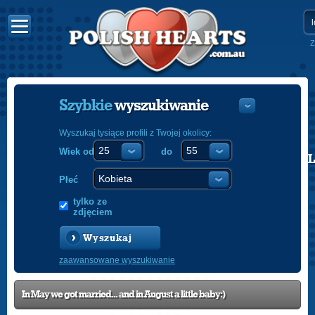
Z
Szybkie
wyszukiwanie
Wyszukaj tysiące profili z Twojej okolicy:
Wiek od
do
POLISH
ENGLISH
Płeć
tylko ze
zdjęciem
Wyszukaj
zaawansowane wyszukiwanie
In May we got married... and in August a little baby:)