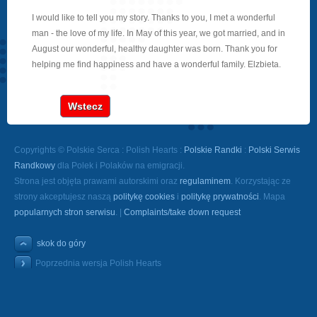
I would like to tell you my story. Thanks to you, I met a wonderful
man - the love of my life. In May of this year, we got married, and in
August our wonderful, healthy daughter was born. Thank you for
helping me find happiness and have a wonderful family. Elzbieta.
Wstecz
Copyrights © Polskie Serca : Polish Hearts :
Polskie Randki
:
Polski Serwis
Randkowy
dla Polek i Polaków na emigracji.
Strona jest objęta prawami autorskimi oraz
regulaminem
. Korzystając ze
strony akceptujesz naszą
politykę cookies
i
politykę prywatności
. Mapa
popularnych stron serwisu
. |
Complaints/take down request
skok do góry
Poprzednia wersja Polish Hearts