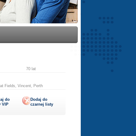
70 lat
at Fields, Vincent, Perth
aj do
Dodaj do
y
VIP
czarnej listy
lij
ę