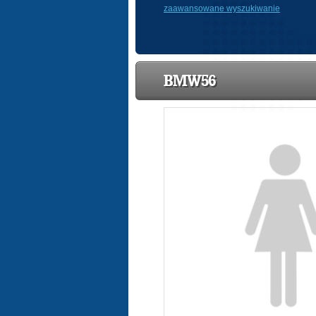
zaawansowane wyszukiwanie
BMW56