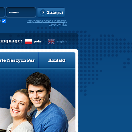
Zaloguj
e
Przypomnij hasło lub nazwę
użytkownika
language:
polish
english
rie Naszych Par
Kontakt