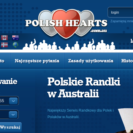
Zapamiętaj mni
to
Najczęstsze pytania
Zasady użytkowania
Histo
Polskie Randki
wanie
w Australii
:
Największy Serwis Randkowy dla Polek i
Polaków w Australii.
Wyszukaj