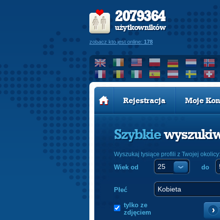
2079364
użytkowników
zobacz kto jest online:
178
Rejestracja
Moje Kon
Szybkie
wyszuki
Wyszukaj tysiące profili z Twojej okolicy
Wiek od
do
Płeć
tylko ze
zdjęciem