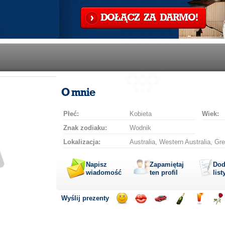
DOŁĄCZ ZA DARMO!
O mnie
Płeć:
Kobieta
Wiek:
Znak zodiaku:
Wodnik
Lokalizacja:
Australia, Western Australia, Gre
Napisz
Zapamiętaj
Dod
wiadomość
ten profil
list
Wyślij prezenty
Wyślij
Wyślij
Przejażdżka
Wyślij
Wyślij
Wyś
uśmiech
buziaka
samochodem
szampana
drinka
róż