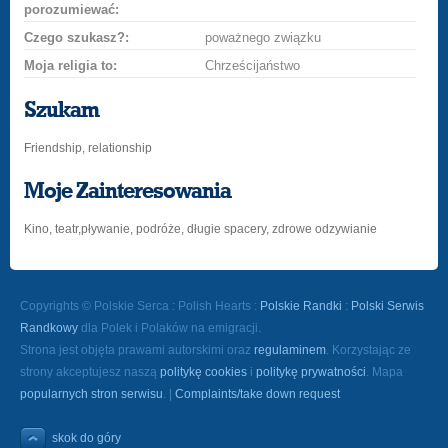
porozumiewać:
Czego szukasz?:
poważnego związku
Moja religia to:
Chrześcijaństwo
Szukam
Friendship, relationship
Moje Zainteresowania
Kino, teatr,pływanie, podróże, długie spacery, zdrowe odzywianie
Copyrights © Polskie Serca : Polish Hearts :
Polskie Randki
:
Polski Serwis
Randkowy
dla Polek i Polaków na emigracji.
Strona jest objęta prawami autorskimi oraz
regulaminem
. Korzystając ze
strony akceptujesz naszą
politykę cookies
i
politykę prywatności
. Mapa
popularnych stron serwisu
. |
Complaints/take down request
skok do góry