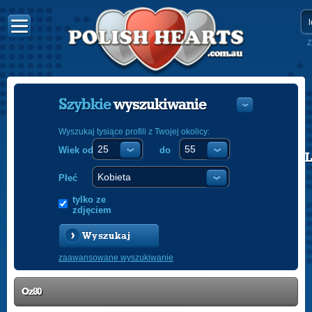
Z
Szybkie
wyszukiwanie
Wyszukaj tysiące profili z Twojej okolicy:
Wiek od
do
POLISH
ENGLISH
Płeć
tylko ze
zdjęciem
Wyszukaj
zaawansowane wyszukiwanie
Oz80