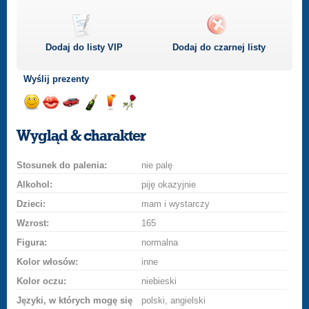
Dodaj do listy
VIP
Dodaj do czarnej listy
Wyślij prezenty
Wyślij
Wyślij
Przejażdżka
Wyślij
Wyślij
Wyślij
uśmiech
buziaka
samochodem
szampana
drinka
różę
Wygląd & charakter
Stosunek do palenia:
nie palę
Alkohol:
piję okazyjnie
Dzieci:
mam i wystarczy
Wzrost:
165
Figura:
normalna
Kolor włosów:
inne
Kolor oczu:
niebieski
Języki, w których mogę się
polski, angielski