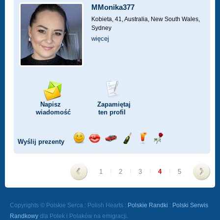
MMonika377
Kobieta, 41,
Australia, New South Wales,
Sydney
więcej
Napisz
Zapamiętaj
wiadomość
ten profil
Wyślij prezenty
Wyślij
Wyślij
Przejażdżka
Wyślij
Wyślij
Wyślij
uśmiech
buziaka
samochodem
szampana
drinka
różę
1
|
2
|
3
|
4
|
5
<
>
Copyrights © Polskie Serca : Polish Hearts :
Polskie Randki
:
Polski Serwis
Randkowy
dla Polek i Polaków na emigracji.