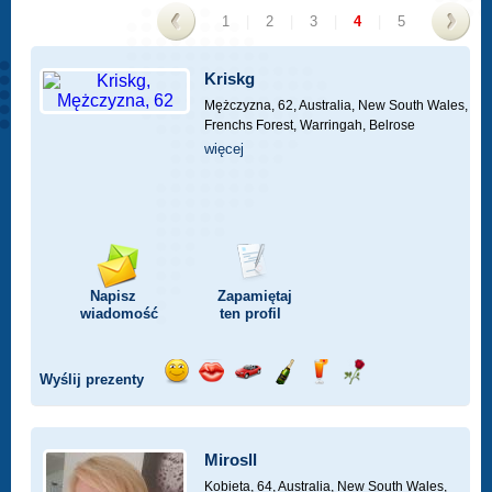
1
|
2
|
3
|
4
|
5
<
>
Kriskg
Mężczyzna, 62,
Australia, New South Wales,
Frenchs Forest, Warringah, Belrose
więcej
Napisz
Zapamiętaj
wiadomość
ten profil
Wyślij prezenty
Wyślij
Wyślij
Przejażdżka
Wyślij
Wyślij
Wyślij
uśmiech
buziaka
samochodem
szampana
drinka
różę
Mirosll
Kobieta, 64,
Australia, New South Wales,