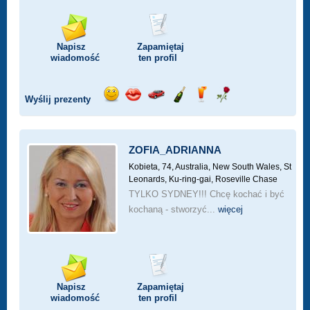
Napisz
Zapamiętaj
wiadomość
ten profil
Wyślij prezenty
Wyślij
Wyślij
Przejażdżka
Wyślij
Wyślij
Wyślij
uśmiech
buziaka
samochodem
szampana
drinka
różę
ZOFIA_ADRIANNA
Kobieta, 74,
Australia, New South Wales, St
Leonards, Ku-ring-gai, Roseville Chase
TYLKO SYDNEY!!! Chcę kochać i być
kochaną - stworzyć...
więcej
Napisz
Zapamiętaj
wiadomość
ten profil