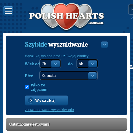
Z
Szybkie
wyszukiwanie
Wyszukaj tysiące profili z Twojej okolicy:
Wiek od
do
POLISH
ENGLISH
Płeć
tylko ze
zdjęciem
Wyszukaj
zaawansowane wyszukiwanie
Ostatnio
zarejestrowani