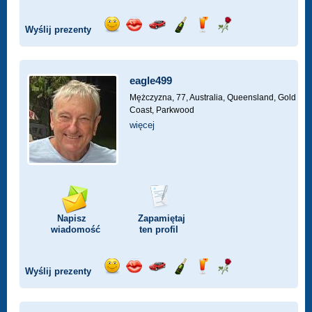
Wyślij prezenty
Wyślij
Wyślij
Przejażdżka
Wyślij
Wyślij
Wyślij
uśmiech
buziaka
samochodem
szampana
drinka
różę
eagle499
Mężczyzna, 77,
Australia, Queensland, Gold
Coast, Parkwood
więcej
Napisz
Zapamiętaj
wiadomość
ten profil
Wyślij prezenty
Wyślij
Wyślij
Przejażdżka
Wyślij
Wyślij
Wyślij
uśmiech
buziaka
samochodem
szampana
drinka
różę